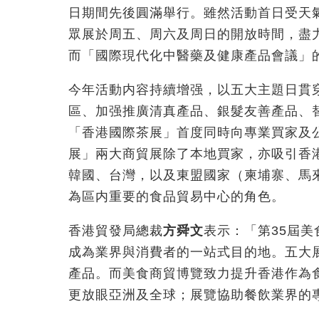
日期間先後圓滿舉行。雖然活動首日受天
眾展於周五、周六及周日的開放時間，盡
而
「
國際現代化中醫藥及健康產品會議
」
今年活動内容持續增强，以五大主題日貫
區、加强推廣清真產品、銀髮友善產品、
「香港國際茶展」首度同時向專業買家及
展」兩大商貿展除了本地買家，亦吸引香
韓國、台灣，以及東盟國家（柬埔寨、馬
為區内重要的食品貿易中心的角色。
香港貿發局總裁
方舜文
表示：「第35屆
成為業界與消費者的一站式目的地。五大
產品。而美食商貿博覽致力提升香港作為
更放眼亞洲及全球；展覽協助餐飲業界的