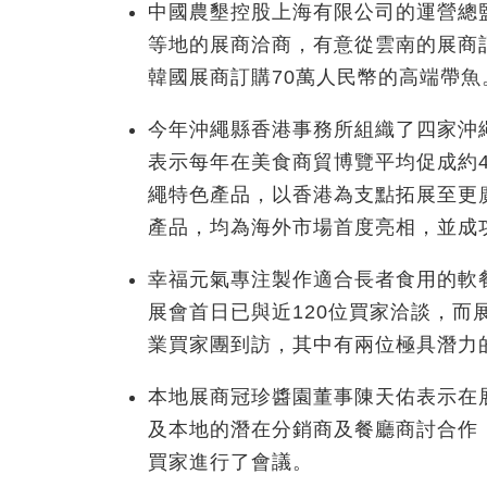
中國農墾控股上海有限公司的運營總
等地的展商洽商，有意從雲南的展商訂
韓國展商訂購70萬人民幣的高端帶魚
今年沖繩縣香港事務所組織了四家沖
表示每年在美食商貿博覽平均促成約
繩特色產品，以香港為支點拓展至更
產品，均為海外市場首度亮相，並成
幸福元氣專注製作適合長者食用的軟
展會首日已與近120位買家洽談，
業買家團到訪，其中有兩位極具潛力
本地展商冠珍醬園董事陳天佑表示在
及本地的潛在分銷商及餐廳商討合作，亦
買家進行了會議。