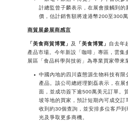
計總監曾子麟表示，在展會接觸到的
價，估計銷售額將達港幣200至300
商貿展參展商感言
「美食商貿博覽」
及
「美食博覽」
自去年
產品市場。今年新設「咖啡」專區，雲集
展區「食品科學與技術」為專業買家帶來
中國內地的四川森態源生物科技有限
產品。該公司總經理劉磊表示，在展
面，並成功簽下逾500萬美元訂單
坡等地的買家，預計短期內可成交訂
收到約30個查詢，並安排多位客戶
光及爭取更多商機。