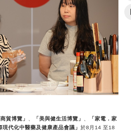
食商貿博覽」
、
「美與健生活博覽」
、
「家電．家
際現代化中醫藥及健康產品會議」
於8月14 至18