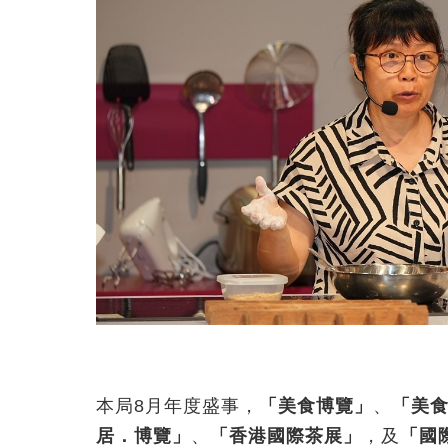
本局8月年度盛事，
「美食博覽」
、
「美
居．博覽」
、
「香港國際茶展」
，及
「國