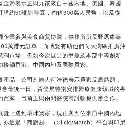
監金璐表示正與九家來自中國內地、美國、韓國
購約50噸咖啡豆，約值300萬人民幣，以及從
。
繩企業參與美食商貿博覽，事務所所長野原康壽
400萬港元訂單，而博覽有助他們向大灣區推廣沖
廣闊市場；例如今次展出的甲魚及本部牛等創新
功接觸香港、中國內地及國際買家。
餐產品，公司創辧人何浩德表示買家反應熱烈，
而展會最後一日，貿發局特別安排醫療健康領域的專
的買家，目前正與兩間醫院商討軟餐供應合作。
展覽上遇到環球買家，現正與五位來自中國內地
透過「商對易」（Click2Match）平台與印尼