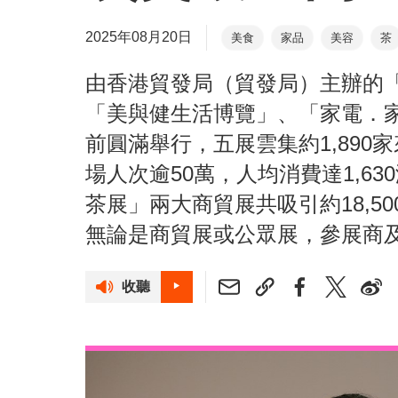
2025年08月20日
美食
家品
美容
茶
由香港貿發局（貿發局）主辦的
「美與健生活博覽」、「家電．
前圓滿舉行，五展雲集約1,890
場人次逾50萬，人均消費達1,6
茶展」兩大商貿展共吸引約18,5
無論是商貿展或公眾展，參展商
收聽