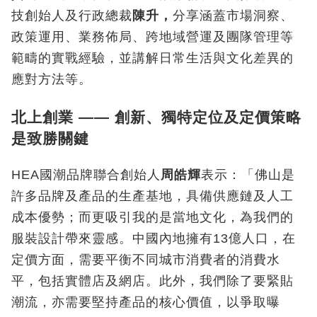
技創始人及行政總裁
陳升，
分享涵蓋市場洞察、
政策運用、業務佈局、跨地域營運及團隊管理等
範疇的實戰經驗，並講解日常生活與文化差異的
應對方法等。
北上創業 —— 創新、獨特定位及定價策略
是致勝關鍵
HEA國潮品牌聯合創始人
周皓輝
表示：「佛山是
許多品牌及產品的生產基地，具備供應鏈及人工
成本優勢；而更吸引我的是當地文化，為我們的
服裝設計帶來靈感。中國內地擁有13億人口，在
定價方面，需要平衡不同城市消費者的消費水
平，包括實體店及網店。此外，我們除了要緊貼
潮流，亦需要堅持產品的核心價值，以爭取曝