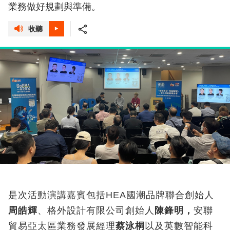
業務做好規劃與準備。
收聽
是次活動演講嘉賓包括HEA國潮品牌聯合創始人
周皓輝
、格外設計有限公司創始人
陳鋒明，
安聯
貿易亞太區業務發展經理
蔡泳桐
以及英數智能科