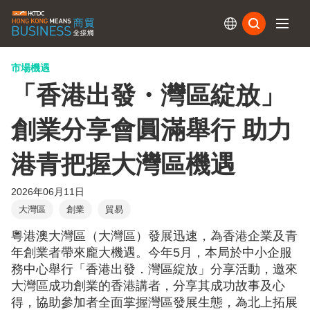
訂閱
市場機遇
「香港出發・灣區綻放」
創業分享會圓滿舉行 助力
港青把握大灣區機遇
2026年06月11日
大灣區
創業
貿易
粵港澳大灣區（大灣區）發展迅速，為香港企業及青
年創業者帶來龐大機遇。今年5月，本局於中小企服
務中心舉行「香港出發．灣區綻放」分享活動，邀來
大灣區成功創業的香港講者，分享其成功故事及心
得，協助參加者全面掌握灣區發展生態，為北上拓展