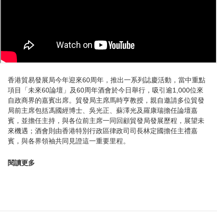
香港貿易發展局今年迎來60周年，推出一系列誌慶活動，當中重點
項目「未來60論壇」及60周年酒會於今日舉行，吸引逾1,000位來
自政商界的嘉賓出席。貿發局主席馬時亨教授，親自邀請多位貿發
局前主席包括馮國經博士、吳光正、蘇澤光及羅康瑞擔任論壇嘉
賓，並擔任主持，與各位前主席一同回顧貿發局發展歷程，展望未
來機遇；酒會則由香港特別行政區律政司司長林定國擔任主禮嘉
賓，與各界領袖共同見證這一重要里程。
閱讀更多