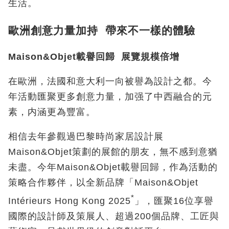
生活。
歐洲創意力量加持 帶來不一樣的體驗
Maison&Objet
載譽回歸
展覽規模倍增
在歐洲，法國和意大利一向被譽為設計之都。今
年活動匯聚更多創意力量，加强了中西融合的元
素，内涵更為豐富。
相信去年參觀過巴黎時尚家居設計展
Maison&Objet
策劃的展館的朋友，無不感到意猶
未盡。今年
Maison&Objet
載譽回歸，作為活動的
策略合作夥伴，以全新品牌「
Maison&Objet
*
Int
é
rieurs Hong Kong 2025
」，匯聚
16
位享譽
國際的設計師及策展人、超過
200
個品牌、工匠與