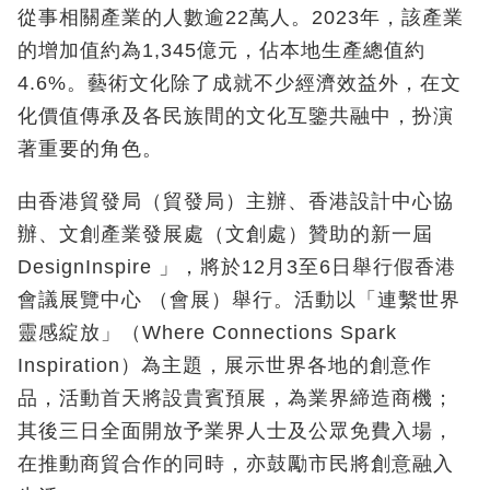
從事相關產業的人數逾22萬人。2023年，該產業
的增加值約為1,345億元，佔本地生產總值約
4.6%。藝術文化除了成就不少經濟效益外，在文
化價值傳承及各民族間的文化互鑒共融中，扮演
著重要的角色。
由香港貿發局（貿發局）主辦、香港設計中心協
辦、文創產業發展處（文創處）贊助的新一屆
DesignInspire 」，將於12月3至6日舉行假香港
會議展覽中心 （會展）舉行。活動以「連繫世界
靈感綻放」（Where Connections Spark
Inspiration）為主題，展示世界各地的創意作
品，活動首天將設貴賓預展，為業界締造商機；
其後三日全面開放予業界人士及公眾免費入場，
在推動商貿合作的同時，亦鼓勵市民將創意融入