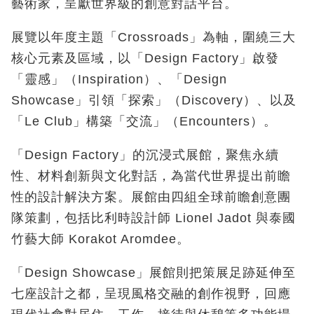
藝術家，呈獻世界級的創意對話平台。
展覽以年度主題「Crossroads
」為軸，圍繞三大
核心元素及區域，以「
Design Factory
」啟發
「靈感」（
Inspiration
）、「
Design
Showcase
」引領「探索」（
Discovery
）、以及
「
Le Club
」構築「交流」（
Encounters
）。
「Design Factory
」的沉浸式展館，聚焦永續
性、材料創新與文化對話，為當代世界提出前瞻
性的設計解決方案。展館由四組全球前瞻創意團
隊策劃，包括比利時設計師
Lionel Jadot
與泰國
竹藝大師
Korakot Aromdee
。
「Design Showcase
」展館則把策展足跡延伸至
七座設計之都，呈現風格交融的創作視野，回應