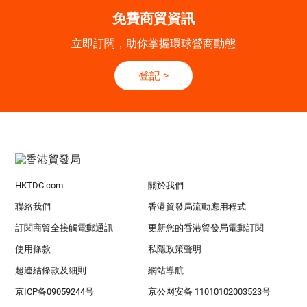
免費商貿資訊
立即訂閱，助你掌握環球營商動態
登記
>
HKTDC.com
關於我們
聯絡我們
香港貿發局流動應用程式
訂閱商貿全接觸電郵通訊
更新您的香港貿發局電郵訂閱
使用條款
私隱政策聲明
超連結條款及細則
網站導航
京ICP备09059244号
京公网安备 11010102003523号