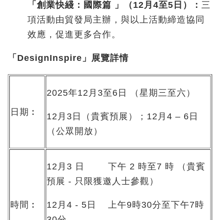
「創業快綫：國際篇
」
（
12
月
4
至
5
日
）：
三
項活動由貿發局主辦，與以上活動締造協同
效應，促進更多合作。
「DesignInspire
」
展覽詳情
2025年12月3至6日 （星期三至六）
日期︰
12月3日（貴賓預展）；12月4 – 6日
（公眾開放）
12月3 日 下午 2 時至7 時 （貴賓
預展 - 只限獲邀人士參觀）
時間︰
12月4 - 5日 上午9時30分至下午7時
30分