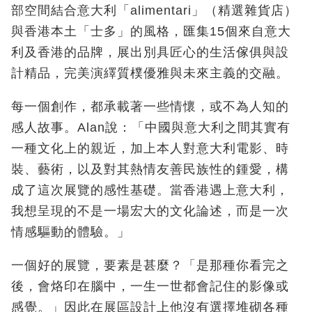
部空間結合意大利「
alimentari
」（精選雜貨店）
與香港本土「士多」的風格，匯集
15
個來自意大
利及香港的品牌，展出別具匠心的生活傢俱與設
計精品，完美演繹質樸優雅與未來主義的交融。
每一個創作，都承載著一些情懷，或不為人知的
感人故事。Alan
說：「中國與意大利之間其實有
一種文化上的親近，加上本人對意大利電影、時
裝、藝術，以及對其熱情友善民族性的鍾愛，構
成了這次展覽的感性基礎。當香港遇上意大利，
我想呈現的不是一場宏大的文化論述，而是一次
情感驅動的體驗。」
一個好的展覽，要素是甚麼？「是那種你看完之
後，會烙印在腦中，一生一世都會記住的影像或
感覺。」因此在展區設計上他沒有選擇堆砌各種