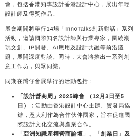
會，包括香港知專設計香港設計中心，展出年輕
設計師及得獎作品。
展會期間將舉行14
場「
InnoTalks
創新對話」系列
活動，邀請國際知名設計師與行業專家，圍繞潮
玩文創、
IP
開發、
AI
應用及設計共融等前沿議
題，展開深度對談。同時，大會將推出一系列創
意工作坊，與眾同樂。
同期在灣仔會展舉行的活動包括：
「設計營商周」
2025
峰會
（
12
月
3
日至
5
日）：
活動由香港設計中心主辦、貿發局協
辦，意大利作為合作伙伴國家，旨在促進國
際設計文化交流與產業合作。
「亞洲知識產權營商論壇」、「創業日」
及