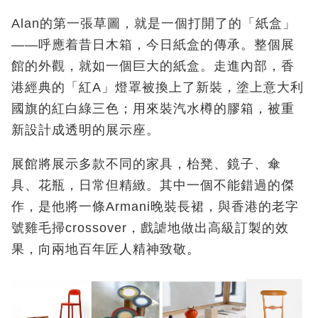
Alan
的第一張草圖，就是一個打開了的「紙盒」
——
呼應着昔日木箱，今日紙盒的傳承。整個展
館的外觀，就如一個巨大的紙盒。走進內部，香
港經典的「紅
A
」燈罩被換上了新裝，塗上意大利
國旗的紅白綠三色；用來裝汽水樽的膠箱，被重
新設計成透明的展示座。
展館將展示多款不同的家具，枱凳、鏡子、傘
具、花瓶，日常但精緻。其中一個不能錯過的傑
作，是他將一條Armani
晚裝長裙，與香港的老字
號雞毛掃
crossover
，戲謔地做出高級訂製的效
果，向兩地百年匠人精神致敬。