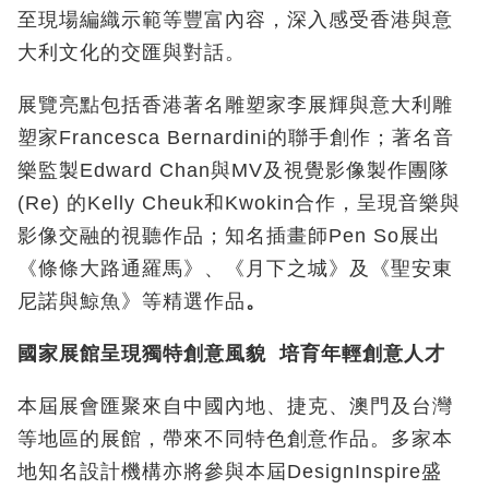
至現場編織示範等豐富內容，深入感受香港與意
大利文化的交匯與對話。
展覽亮點包括香港著名雕塑家李展輝與意大利雕
塑家Francesca Bernardini
的聯手創作；著名音
樂監製
Edward Chan
與
MV
及視覺影像製作團隊
(Re)
的
Kelly Cheuk
和
Kwokin
合作，呈現音樂與
影像交融的視聽作品；知名插畫師
Pen So
展出
《條條大路通羅馬》、《月下之城》及《聖安東
尼諾與鯨魚》等精選作品
。
國家展館呈現獨特創意風貌
培育年輕創意人才
本屆展會匯聚來自中國內地、捷克、澳門及台灣
等地區的展館，帶來不同特色創意作品。多家本
地知名設計機構亦將參與本屆DesignInspire
盛