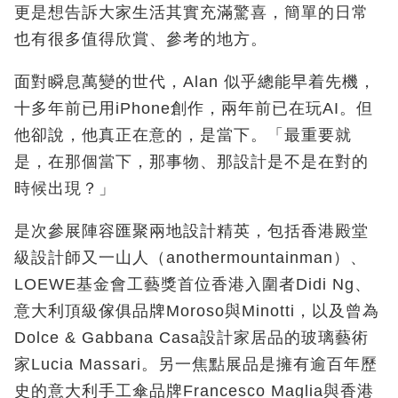
更是想告訴大家生活其實充滿驚喜，簡單的日常
也有很多值得欣賞、參考的地方。
面對瞬息萬變的世代，Alan
似乎總能早着先機，
十多年前已用
iPhone
創作，兩年前已在玩
AI
。但
他卻說，他真正在意的，是當下。「最重要就
是，在那個當下，那事物、那設計是不是在對的
時候出現？」
是次參展陣容匯聚兩地設計精英，包括香港殿堂
級設計師又一山人（anothermountainman
）、
LOEWE
基金會工藝獎首位香港入圍者
Didi Ng
、
意大利頂級傢俱品牌
Moroso
與
Minotti
，以及曾為
Dolce & Gabbana Casa
設計家居品的玻璃藝術
家
Lucia Massari
。
另一焦點展品是擁有逾百年歷
史的意大利手工傘品牌Francesco Maglia
與香港