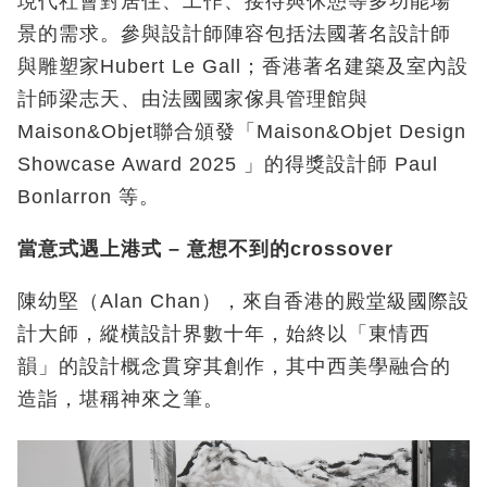
現代社會對居住、工作、接待與休憩等多功能場
景的需求。參與設計師陣容包括法國著名設計師
與雕塑家
Hubert Le Gall
；香港著名建築及室內設
計師梁志天、由法國國家傢具管理館與
Maison&Objet
聯合頒發「
Maison&Objet Design
Showcase Award 2025
」的得獎設計師
Paul
Bonlarron
等。
當意式遇上港式
–
意想不到的
crossover
陳幼堅（Alan Chan
），來自香港的殿堂級國際設
計大師，縱橫設計界數十年，
始終以「東情西
韻」的設計概念貫穿其創作，其中西美學融合的
造詣，堪稱神來之筆。