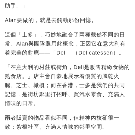
助手。」
Alan
要做的，就是去觸動那份回憶。
這個「士多」，巧妙地融合了兩種截然不同的日
常。Alan
與團隊選用此概念，正因它在意大利有
着完美的對應——「
Deli
」（
Delicatessen
）。
「在意大利的村莊或街角，Deli
是販售精緻食物的
熟食店。」店主會自豪地展示着優質的風乾火
腿、芝士、橄欖；而在香港，士多是我們的共同
記憶，是街坊鄰里打招呼、買汽水零食、充滿人
情味的日常。
兩者販賣的物品看似不同，但精神內核卻很一
致：紮根社區、充滿人情味的鄰里空間。