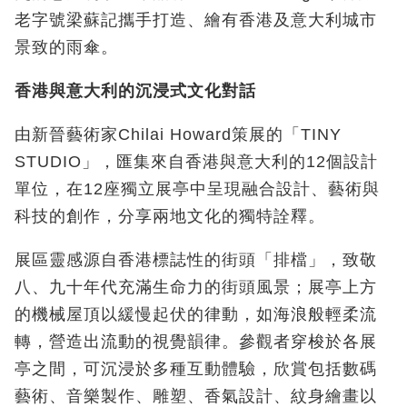
老字號梁蘇記攜手打造、繪有香港及意大利城市
景致的雨傘。
香港與意大利的沉浸式文化對話
由新晉藝術家Chilai Howard
策展的「
TINY
STUDIO
」，匯集來自香港與意大利的
12
個設計
單位，在
12
座獨立展亭中呈現融合設計、藝術與
科技的創作，分享兩地文化的獨特詮釋。
展區靈感源自香港標誌性的街頭「排檔」，致敬
八、九十年代充滿生命力的街頭風景；展亭上方
的機械屋頂以緩慢起伏的律動，如海浪般輕柔流
轉，營造出流動的視覺韻律。參觀者穿梭於各展
亭之間，可沉浸於多種互動體驗，欣賞包括數碼
藝術、音樂製作、雕塑、香氣設計、紋身繪畫以