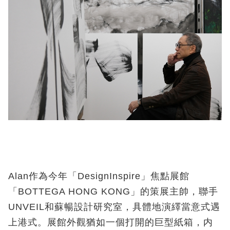
Alan
作為今年
「DesignInspire」焦點展館
「BOTTEGA HONG KONG
」
的策展主帥，聯手
UNVEIL
和蘇暢設計研究室，具體地演繹當意式遇
上港式。展館外觀猶如一個打開的巨型紙箱，内