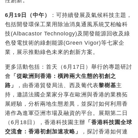
性創新。
6
月
19
日（中午）
：可持續發展及氣候科技主題，
包括開發環保工業用除油消臭通風系統艾柏輪科
技(Albacastor Technology)及開發能源回收及綠
色發電技術的綠創能源(Green Vigor)等七家企
業，展示推動綠色未來的創新方案。
更多活動包括：首天（6月17日）舉行的專題研討
會
「從歐洲到香港：橫跨兩大生態的初創之
路」
，由香港貿發局法、西及葡代表
黎樹基
主
持，邀請法國企業家分享在歐洲與香港的業務拓
展經驗，分析兩地生態差異，並探討如何利用香
港作為進軍亞洲市場及融資的平台。展期第二日
（6月18日），香港科技園主辦
「香港科技園全球
交流會：香港初創加速攻略」
，探討香港如何連