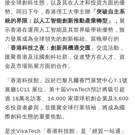
接全球創科生態，以及其在人才和投資方面的優
勢。同日下午，香港理工大學主辦
「突破自主系
統的界限：以人工智能創新推動產業轉型」，
展
示香港在運用人工智能及其世界級學術優勢，致
力發展成為全球領先的創新樞紐。當晚舉行的
「
香港科技之夜：創新與機遇交匯
」交流活動，
匯聚香港及法國創科社群，促進雙方在人才、資
金及市場拓展方面的合作。
「香港科技館」設於巴黎凡爾賽門展覽中心7.1號
展廳1C11 展位。第十屆VivaTech預計將吸引超
過 18萬名訪客、14,000 家環球初創企業及3,600
名投資者參與，並匯聚全球行業領袖，將成為國
際創科生態的重要焦點。
是次VivaTech「香港科技館」是「經貿一站通」