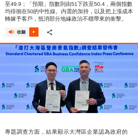
至49.9；「預期」指數則由51下跌至50.4，兩個指數
均徘徊在50的中性線。内需的加持，以及把上漲成本
轉嫁予客戶，抵消部分地緣政治不穩帶來的衝擊。
收聽
專題調查方面，結果顯示大灣區企業認為政府的