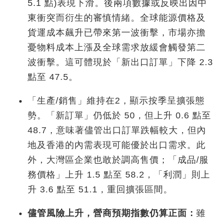
5.1 點)表現下滑。後兩項數據或反映出因中
東衝突而衍生的審慎情緒。全球能源價格及
貨運成本飆升已帶來第一波衝擊，市場亦擔
憂物料成本上漲及全球需求放緩會觸發第二
波衝擊。這可體現於「新出口訂單」下降 2.3
點至 47.5。
「生產/銷售」維持在2，顯示按季呈擴張態
勢。「新訂單」仍低於 50，但上升 0.6 點至
48.7，意味著儘管出口訂單跌幅較大，但內
地及香港的內需表現可能優於出口需求。此
外，大灣區企業也敢於調高售價；「成品/服
務價格」上升 1.5 點至 58.2，「利潤」則上
升 3.6 點至 51.1，重回擴張區間。
儘管風險上升，營商預期指數仍算正面：
雖