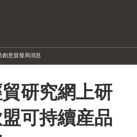
尚創意
貿發局消息
經貿研究網上研
歐盟可持續産品