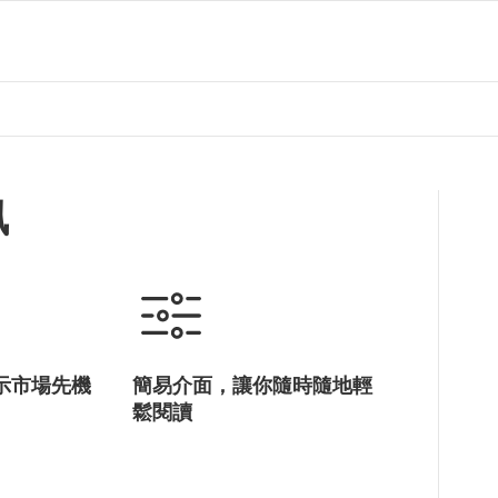
訊
示市場先機
簡易介面，讓你隨時隨地輕
鬆閱讀