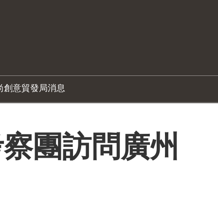
尚創意
貿發局消息
考察團訪問廣州