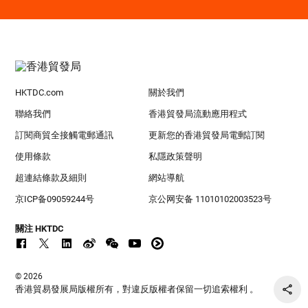
HKTDC.com
關於我們
聯絡我們
香港貿發局流動應用程式
訂閱商貿全接觸電郵通訊
更新您的香港貿發局電郵訂閱
使用條款
私隱政策聲明
超連結條款及細則
網站導航
京ICP备09059244号
京公网安备 11010102003523号
關注 HKTDC
© 2026
香港貿易發展局版權所有，對違反版權者保留一切追索權利 。