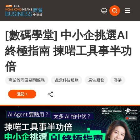
訂閱
[數碼學堂] 中小企挑選AI
終極指南 揀啱工具事半功
倍
商業管理及顧問服務
資訊科技服務
廣告服務
香港
登記