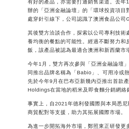
有好的產品，亦需要打通銷售渠道。去年
辦的「亞洲金融論壇」的「環球投資項目
處穿針引線下，公司認識了澳洲食品公司Gryph
其後雙方洽談合作，探索以公司專利技術
養均衡的餐點的可能性。經過不斷努力和
飯，該產品被認為最適合澳洲和新西蘭市
今年1月，雙方再次參與「亞洲金融論壇
同推出品牌名稱為「Babio」、可用冷
先於今年9月在巴布亞新幾內亞推出首款產
Holdings在當地的稻米及即食麵分銷
事實上，自2021年德利發國際與本局悉
商貿配對等支援，助力其拓展國際市場。
為進一步開拓海外市場，鄭照東正研發更