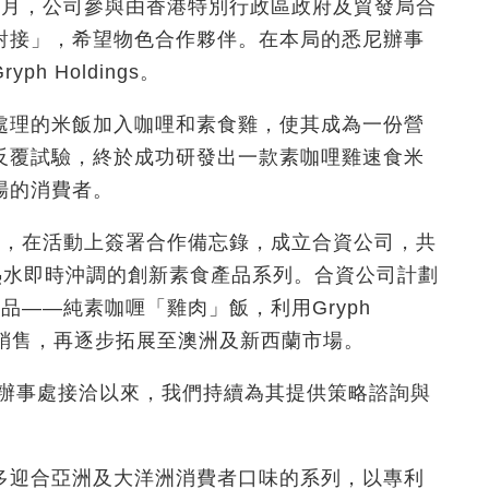
1月，公司參與由香港特別行政區政府及貿發局合
對接」，希望物色合作夥伴。在本局的悉尼辦事
 Holdings。
處理的米飯加入咖哩和素食雞，使其成為一份營
反覆試驗，終於成功研發出一款素咖哩雞速食米
場的消費者。
」，在活動上簽署合作備忘錄，成立合資公司，共
或熱水即時沖調的創新素食產品系列。合資公司計劃
品——純素咖喱「雞肉」飯，利用Gryph
網絡銷售，再逐步拓展至澳洲及新西蘭市場。
尼辦事處接洽以來，我們持續為其提供策略諮詢與
多迎合亞洲及大洋洲消費者口味的系列，以專利