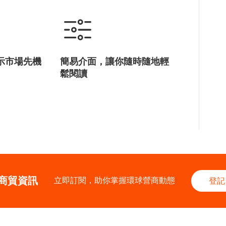
示市場先機
簡易介面，讓你隨時隨地輕
鬆閱讀
商貿資訊
立即訂閱，助你掌握環球營商動態
登記