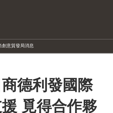
尚創意
貿發局消息
口商德利發國際
援 覓得合作夥