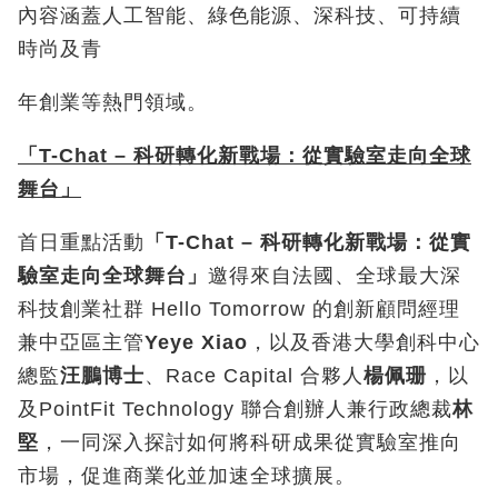
內容涵蓋人工智能、綠色能源、深科技、可持續
時尚及青
年創業等熱門領域。
「
T-Chat –
科研轉化新戰場：從實驗室走向全球
舞台」
首日重點活動
「
T-Chat –
科研轉化新戰場：從實
驗室走向全球舞台」
邀得來自法國、全球最大深
科技創業社群 Hello Tomorrow 的創新顧問經理
兼中亞區主管
Yeye Xiao
，以及香港大學創科中心
總監
汪鵬博士
、Race Capital 合夥人
楊佩珊
，以
及PointFit Technology 聯合創辦人兼行政總裁
林
堅
，一同深入探討如何將科研成果從實驗室推向
市場，促進商業化並加速全球擴展。