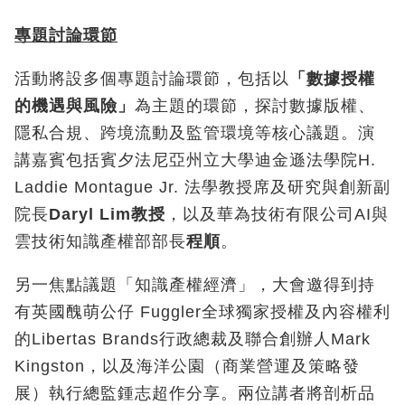
專題討論環節
活動將設多個專題討論環節，包括以
「數據授權
的機遇與風險」
為主題的環節，探討數據版權、
隱私合規、跨境流動及監管環境等核心議題。演
講嘉賓包括賓夕法尼亞州立大學迪金遜法學院H.
Laddie Montague Jr. 法學教授席及研究與創新副
院長
Daryl Lim
教授
，以及華為技術有限公司AI與
雲技術知識產權部部長
程順
。
另一焦點議題「知識產權經濟」，大會邀得到持
有英國醜萌公仔 Fuggler全球獨家授權及內容權利
的Libertas Brands行政總裁及聯合創辦人Mark
Kingston，以及海洋公園（商業營運及策略發
展）執行總監鍾志超作分享。兩位講者將剖析品