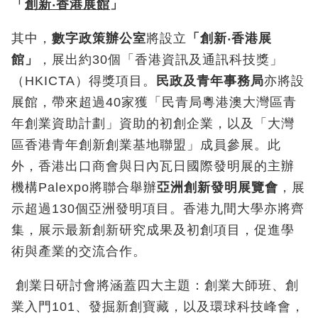
「
創新
‧
香港展館
」
其中，
數字政策辦公室
將設立
「創新
‧
香港展
館」
，展出約30個「香港資訊及通訊科技獎」
（HKICTA）得獎項目。
民政及青年事務局
亦將設
展館，帶來超過40家獲「民青局粵港澳大灣區青
年創業資助計劃」資助的初創企業，以及「大灣
區香港青年創新創業基地聯盟」成員參展。此
外，香港出口商會與日內瓦日國際發明展的主辦
機構Palexpo將聯合舉辦
亞洲創新發明展覽會
，展
示超過130個亞洲發明項目。香港九間大學亦將齊
集，展示最新創新研究成果及初創項目，促進學
術與產業的交流合作。
創業日研討會將涵蓋四大主題：創業大師班、創
業入門101、發掘新創寶藏，以及環球科技峰會，