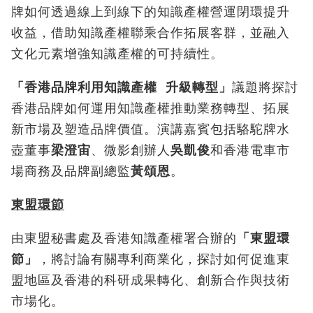
牌如何透過線上到線下的知識產權營運閉環提升
收益，借助知識產權聯乘合作拓展客群，並融入
文化元素增強知識產權的可持續性。
「香港品牌利用知識產權
升級轉型」
議題將探討
香港品牌如何運用知識產權推動業務轉型、拓展
新市場及塑造品牌價值。演講嘉賓包括駱駝牌水
壺董事
梁澄宙
、微影創辦人
吳凱俊
和香港電車市
場商務及品牌副總監
黃頌恩
。
東盟環節
由東盟秘書處及香港知識產權署合辦的
「東盟環
節」
，將討論有關專利商業化，探討如何促進東
盟地區及香港的科研成果轉化、創新合作與技術
市場化。