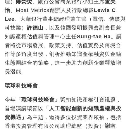
理）
鄭熒熒
、銀行公會商業銀行小組主席
董美
怡
、Moat Metrics創辦人及行政總裁
Lewis C
Lee
、大華銀行董事總經理兼主管（電信、傳媒與
科技業）
許德山
，以及韓國發明振興會副會長兼
知識產權估值與管理中心主任
Sung-tae Ha
。講
者將從市場發展、政策支持、估值實務及跨境合
作等多角度出發，剖析推動知識產權融資與金融
生態圈結合的策略，進一步助力創新企業釋放增
長潛能。
環球科技峰會
今年
「環球科技峰會」
緊扣知識產權引資議題，
首場演講環節以
「人工智能創新的知識產權與投
資機遇」
為主題，邀得多位投資業界領袖，包括
香港投資管理有限公司助理總監（投資）
謝南