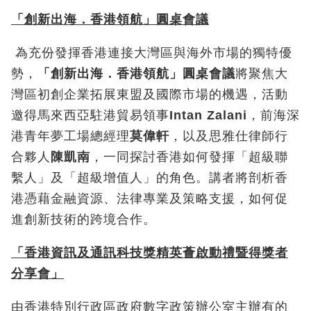
「創新出海．香港領航」圓桌會議
為充份發揮香港連接大灣區與海外市場的獨特優
勢，
「創新出海．香港領航」圓桌會議
將聚焦大
灣區初創企業拓展東盟及國際市場的機遇，活動
邀得馬來西亞駐港貿易領事
Intan Zalani
，前海深
港青年夢工場總經理
莫偉軒
，以及思雅仕律師行
合夥人
陳凱南
，一同探討香港如何發揮「超級聯
繫人」及「超級增值人」的角色。講者將剖析香
港憑藉金融資源、法律專業及策略支援，如何促
進創新技術的跨境合作。
「香港資訊及通訊科技獎精英薈啟動禮暨得獎者
分享會」
由香港特別行政區政府數字政策辦公室主辦有的