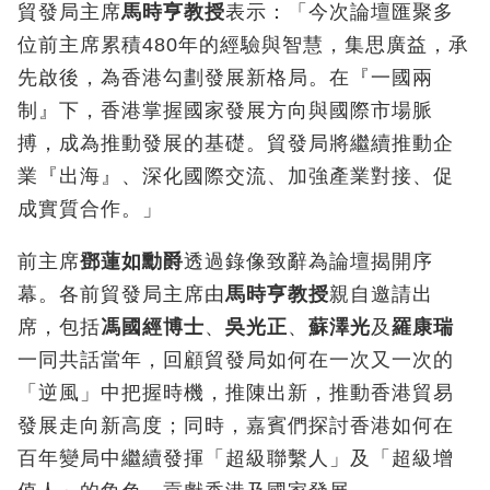
貿發局主席
馬時亨教授
表示：「今次論壇匯聚多
位前主席累積480年的經驗與智慧，集思廣益，承
先啟後，為香港勾劃發展新格局。在『一國兩
制』下，香港掌握國家發展方向與國際市場脈
搏，成為推動發展的基礎。貿發局將繼續推動企
業『出海』、深化國際交流、加強產業對接、促
成實質合作。」
前主席
鄧蓮如勳爵
透過錄像致辭為論壇揭開序
幕。各前貿發局主席由
馬時亨教授
親自邀請出
席，包括
馮國經博士
、
吳光正
、
蘇澤光
及
羅康瑞
一同共話當年，回顧貿發局如何在一次又一次的
「逆風」中把握時機，推陳出新，推動香港貿易
發展走向新高度；同時，嘉賓們探討香港如何在
百年變局中繼續發揮「超級聯繫人」及「超級增