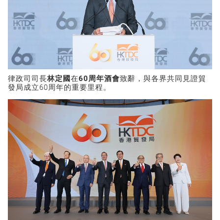
律政司司長
林定國
在
60
周年酒會
致辭，與各界共同見證貿
發局成立60周年的重要里程。