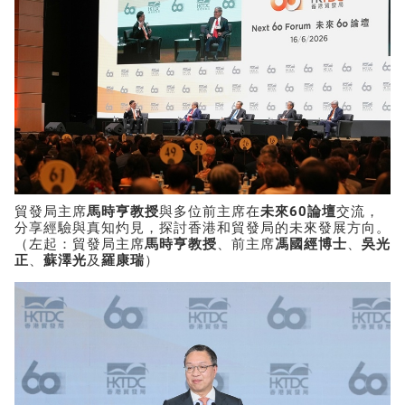
貿發局主席
馬時亨教授
與多位前主席在
未來
60
論壇
交流，
分享經驗與真知灼見，探討香港和貿發局的未來發展方向。
（左起：貿發局主席
馬時亨教授
、前主席
馮國經博士
、
吳光
正
、
蘇澤光
及
羅康瑞
）