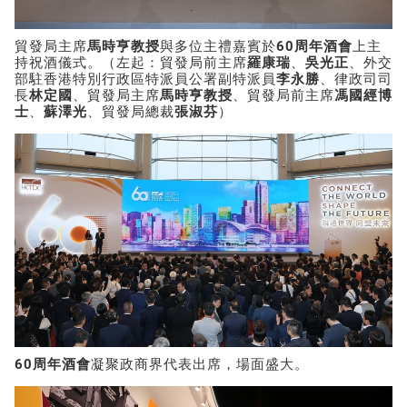
貿發局主席
馬時亨教授
與多位主禮嘉賓於
60
周年酒會
上主
持祝酒儀式。（左起：貿發局前主席
羅康瑞
、
吳光正
、外交
部駐香港特別行政區特派員公署副特派員
李永勝
、律政司司
長
林定國
、貿發局主席
馬時亨教授
、貿發局前主席
馮國經博
士
、
蘇澤光
、貿發局總裁
張淑芬
）
60
周年酒會
凝聚政商界代表出席，場面盛大。