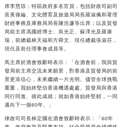
席李慧琼；特區政府多名官員，包括財政司副司
長黃偉綸、文化體育及旅遊局局長羅淑佩和署理
財經事務及庫務局局長陳浩濂等出席；以及貿發
局前主席馮國經博士、吳光正、蘇澤光及羅康
瑞，前總裁林天福和方舜文、現任總裁張淑芬，
現任及前任理事會成員等。
馬主席於酒會致辭時表示：「在酒會前，我與貿
發局前主席交流未來願景，對香港及貿發局的前
景更添信心，未來繼續一片光明。儘管全球挑戰
重重，我始終堅信香港機遇處處。貿發局與香港
同行同進、彼此成就；就如香港始終堅韌，一同
邁向下一個60年。」
律政司司長林定國在酒會致辭時表示：「60年