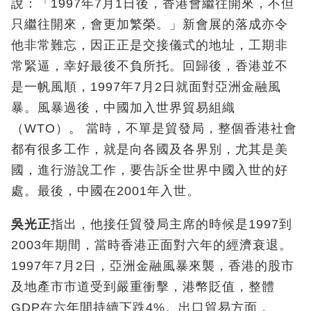
說：
「
1997年7月1日後，香港會繼往開來，不但
只繼往開來，會更加繁榮。
」
新會展的落成亦令
他非常難忘，因正正是交接儀式的地址，工期非
常緊逼，幸好最後不負所托。回歸後，香港並不
是一帆風順，1997年7月2日就面對亞洲金融風
暴。風暴過後，中國加入世界貿易組織
（WTO）。 當時，不單是貿發局，整個香港社會
都有很多工作，就是向各國及各界別
，
尤其是美
國，進行游說工作，要告訴全世界中國入世的好
處。最後，中國在2001年入世。
吳光正
指出，他接任貿發局主席的時候是1997到
2003年期間，當時香港正面對六年的經濟衰退。
1997年7月2日，亞洲金融風暴來襲，香港的股市
及地產市市道受到嚴重衝擊，港幣貶值，整體
GDP在六年間持續下跌4%。出口貿易方面，