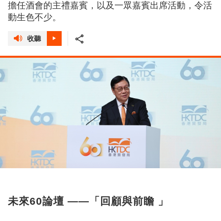
擔任酒會的主禮嘉賓，以及一眾嘉賓出席活動，令活
動生色不少。
收聽
未來60論壇 ——「回顧與前瞻 」