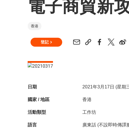
電子商貿新
香港
登記
日期
2021年3月17日 (
國家 / 地區
香港
活動類型
工作坊
語言
廣東話 (不設即時傳譯