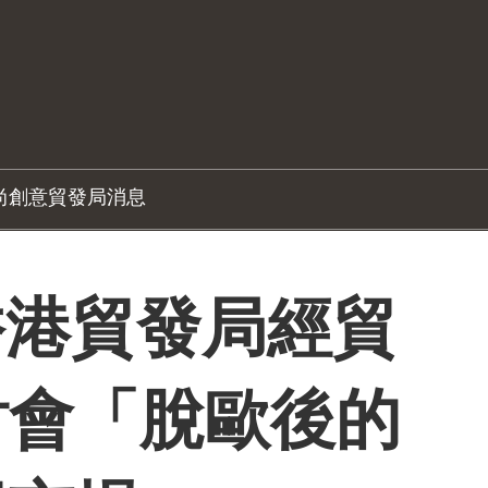
尚創意
貿發局消息
 香港貿發局經貿
討會「脫歐後的