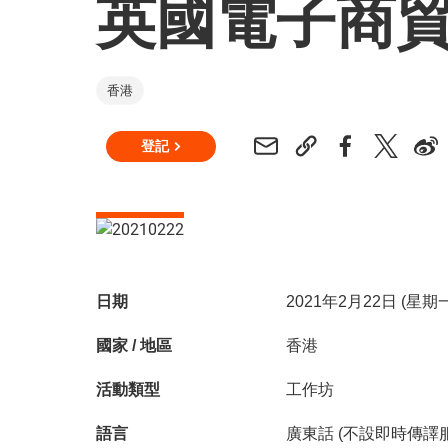
英國電子商
香港
登記
日期
2021年2月22日 (星
國家 / 地區
香港
活動類型
工作坊
語言
廣東話 (不設即時傳譯