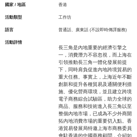
國家 / 地區
香港
活動類型
工作坊
語言
普通話、廣東話 (不設即時傳譯服務)
活動詳情
長三角是內地重要的經濟引擎之
一，消費潛力不容忽視，而上海在
引領推動長三角一體化發展前提
下，同時肩負促進內地跨境貿易的
重大任務。事實上，上海近年不斷
創新和提升各種貿易及通關便利措
施、優化營商環境，並且建立跨境
電子商務綜合試驗區，助力全球的
商品、服務和技術進入長三角以至
整個內地市場，已成為不少外商開
拓內地消費市場的重要切入點。香
港貿易發展局特邀上海市商務委員
會駐香港的中國商務顧問，介紹如