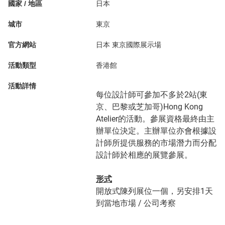
國家 / 地區
日本
城市
東京
官方網站
日本 東京國際展示場
活動類型
香港館
活動詳情
每位設計師可參加不多於2站(東
京、巴黎或芝加哥)Hong Kong
Atelier的活動。參展資格最終由主
辦單位決定。主辦單位亦會根據設
計師所提供服務的市場潛力而分配
設計師於相應的展覽參展。
形式
開放式陳列展位一個，另安排1天
到當地市場 / 公司考察