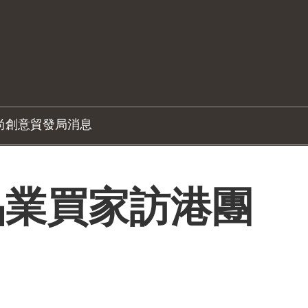
尚創意
貿發局消息
品業買家訪港團