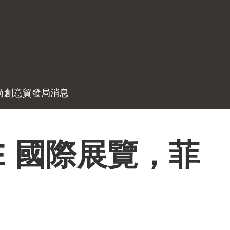
尚創意
貿發局消息
E 國際展覽，菲