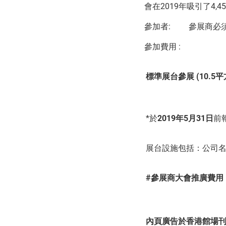
會在2019年吸引了4,
參加者: 參展商必
參加費用 :
標準展台參展
(10.5
平
*於
2019
年
5
月
31
日
前
展台設施包括：公司
#參展商大會推廣費用：
內頁廣告於香港館場