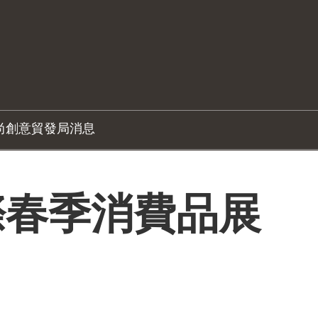
尚創意
貿發局消息
際春季消費品展