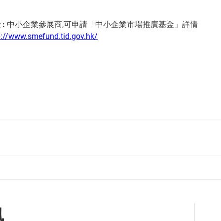
金
:
中小企業參展商,可申請「中小企業市場推廣基金」詳情
p://www.smefund.tid.gov.hk/
訊