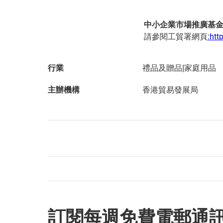
中小企業市場推廣基
請參閱工貿署網頁
:htt
行業
禮品及贈品|家庭用品
主辦機構
香港貿易發展局
訂閱每週免費電郵通