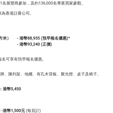
451名展覽商參加，及約136,000名專業買家參觀。
須為香港註冊公司。
方米）
-
港幣
88,935 (
預早報名優惠
)*
-
港幣
93
,240 (
正價
)
報名可享有預早報名優惠。
名牌、陳列架、地櫃、有孔木背板、聚光燈、桌子及椅子。
港幣5,450
刊
-
港幣
1,500
元
(每頁計)