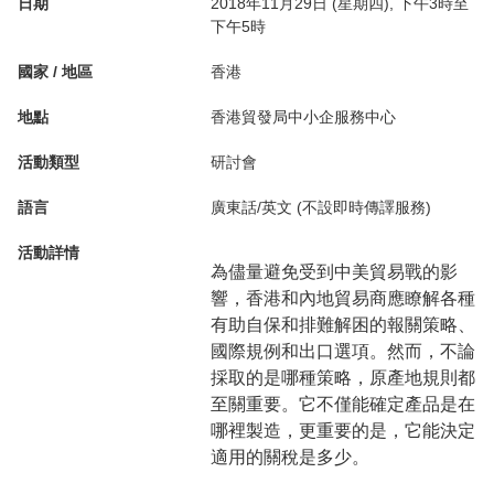
日期
2018年11月29日 (星期四), 下午3時至
下午5時
國家 / 地區
香港
地點
香港貿發局中小企服務中心
活動類型
研討會
語言
廣東話/英文 (不設即時傳譯服務)
活動詳情
為儘量避免受到中美貿易戰的影
響，香港和內地貿易商應瞭解各種
有助自保和排難解困的報關策略、
國際規例和出口選項。然而，不論
採取的是哪種策略，原產地規則都
至關重要。它不僅能確定產品是在
哪裡製造，更重要的是，它能決定
適用的關稅是多少。