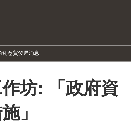
尚創意
貿發局消息
作坊: 「政府資
措施」