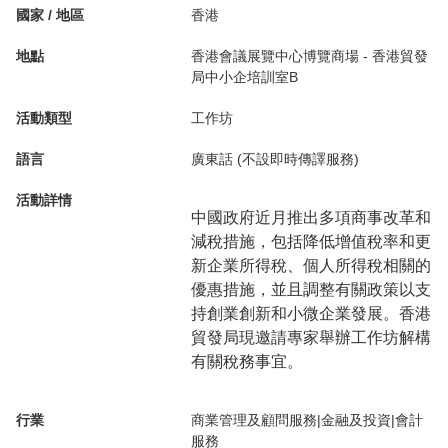
國家 / 地區
香港
地點
香港會議展覽中心博覽商場 - 香港貿發
局中小企培訓室B
活動類型
工作坊
語言
廣東話 (不設即時傳譯服務)
活動詳情
中國政府近月推出多項商事改革和
減稅措施，包括降低增值稅率和更
新企業所得稅、個人所得稅相關的
優惠措施，並且調整有關政策以支
持創業創新和小微企業發展。香港
貿發局現邀請專家舉辦工作坊解構
有關稅務事宜。
行業
商業管理及顧問服務|金融及投資|會計
服務