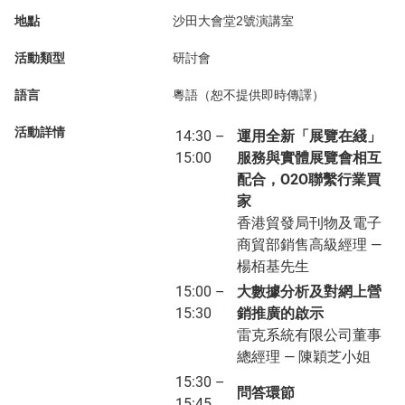
地點
沙田大會堂2號演講室
活動類型
研討會
語言
粵語（恕不提供即時傳譯）
活動詳情
14:30 –
運用全新「展覽在綫」
15:00
服務與實體展覽會相互
配合，O2O聯繫行業買
家
香港貿發局刊物及電子
商貿部銷售高級經理 —
楊栢基先生
15:00 –
大數據分析及對網上營
15:30
銷推廣的啟示
雷克系統有限公司董事
總經理 — 陳穎芝小姐
15:30 –
問答環節
15:45