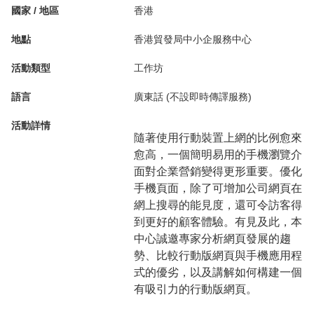
國家 / 地區
香港
地點
香港貿發局中小企服務中心
活動類型
工作坊
語言
廣東話 (不設即時傳譯服務)
活動詳情
隨著使用行動裝置上網的比例愈來
愈高，一個簡明易用的手機瀏覽介
面對企業營銷變得更形重要。優化
手機頁面，除了可增加公司網頁在
網上搜尋的能見度，還可令訪客得
到更好的顧客體驗。有見及此，本
中心誠邀專家分析網頁發展的趨
勢、比較行動版網頁與手機應用程
式的優劣，以及講解如何構建一個
有吸引力的行動版網頁。