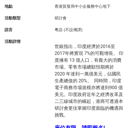
地點
香港貿發局中小企服務中心地下
活動類型
研討會
語言
粵語 (不設傳譯)
活動詳情
世銀指出，印度經濟於2016至
2017年將實現 7%的可觀增長。 印
度擁有 13 億人口，有龐大的消費
市場。零售市場總額預期將於
2020 年達到一萬億美元，佔國民
生產總值的 20%。 同時間，印度
電子商務市場規模亦將達到900 億
美元。印度政府近年之經濟改革及
二三線城市的崛起，港商可透過本
研討會更佳掌握印度面臨的機遇與
挑戰。
座位有限，請即報名!