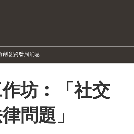
尚創意
貿發局消息
工作坊︰「社交
法律問題」