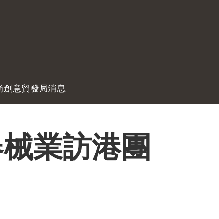
尚創意
貿發局消息
器械業訪港團