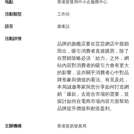
地點
香港貿發局中小企服務中心
活動類型
工作坊
語言
廣東話
活動詳情
品牌的旗艦店要在芸芸網店中脫穎
而出，吸引消費者直接購買，除了
在營銷策略必須「給力」之外，網
站內容對消費者的吸引力會有更大
的影響，這亦關乎消費者心中對品
牌形象與價值的看法。有見及此，
本局誠邀專家與您分享如何打造網
銷「爆款」去迎合市場的需要，並
探討如何在電商市場內容方面幫助
品牌提升價值和創造盈利。
主辦機構
香港貿易發展局