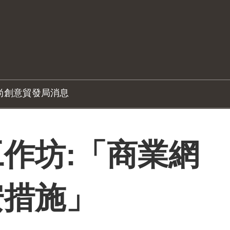
尚創意
貿發局消息
作坊:「商業網
安措施」