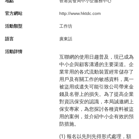
地點
香港貿發局中小企服務中心
官方網站
http://www.hktdc.com
活動類型
工作坊
語言
廣東話
活動詳情
互聯網的使用日趨普及，現已成為
中小企與顧客溝通的主要渠道。企
業常用的各式流動裝置經常儲存了
用戶及有關工作的敏感資料，萬一
被盜用或遺失可能引致公司帶來金
錢及名譽上的損失。為了提高企業
對資訊保安的認識，本局誠邀網上
保安專家，為您探討各種資料被盜
用的案例，並介紹中小企有效的預
防措施。
(1) 報名以先到先得形式處理，額