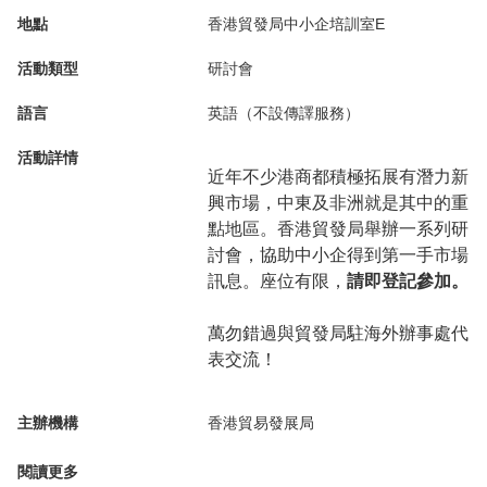
地點
香港貿發局中小企培訓室E
活動類型
研討會
語言
英語（不設傳譯服務）
活動詳情
近年不少港商都積極拓展有潛力新
興市場，中東及非洲就是其中的重
點地區。香港貿發局舉辦一系列研
討會，協助中小企得到第一手市場
訊息。座位有限，
請即登記參加。
萬勿錯過與貿發局駐海外辦事處代
表交流！
主辦機構
香港貿易發展局
閱讀更多