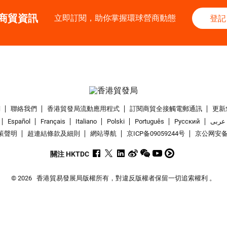
商貿資訊
立即訂閱，助你掌握環球營商動態
登記
們
聯絡我們
香港貿發局流動應用程式
訂閱商貿全接觸電郵通訊
更新
Español
Français
Italiano
Polski
Português
Pусский
عربى
策聲明
超連結條款及細則
網站導航
京ICP备09059244号
京公网安备 1
關注 HKTDC
© 2026
香港貿易發展局版權所有，對違反版權者保留一切追索權利 。