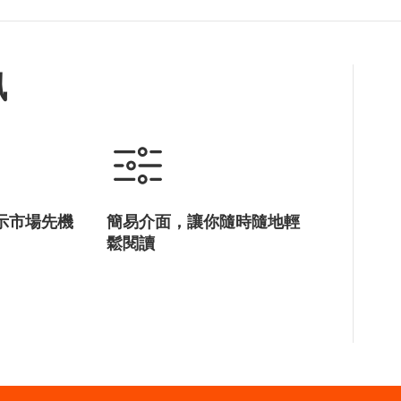
訊
示市場先機
簡易介面，讓你隨時隨地輕
鬆閱讀