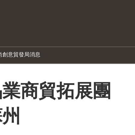
尚創意
貿發局消息
品業商貿拓展團
蘇州