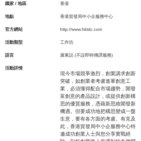
國家 / 地區
香港
地點
香港貿發局中小企服務中心
官方網站
http://www.hktdc.com
活動類型
工作坊
語言
廣東話 (不設即時傳譯服務)
活動詳情
現今市場競爭激烈，創業講求創新
突破，如創業者考慮進軍創意工
業，必須懂得配合市場趨勢，開發
富創意的產品設計，或提供創新構
思的優質服務，憑藉新思維開發新
機遇。但要成功地把構思變成一盤
生意，要有各方面的考慮。有見及
此，香港貿發局中小企服務中心特
邀成功創業人士與您分享實戰經