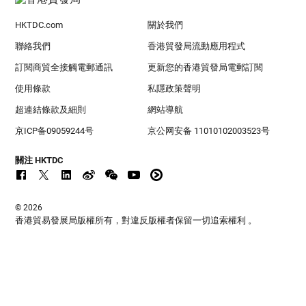
HKTDC.com
關於我們
聯絡我們
香港貿發局流動應用程式
訂閱商貿全接觸電郵通訊
更新您的香港貿發局電郵訂閱
使用條款
私隱政策聲明
超連結條款及細則
網站導航
京ICP备09059244号
京公网安备 11010102003523号
關注 HKTDC
© 2026
香港貿易發展局版權所有，對違反版權者保留一切追索權利 。