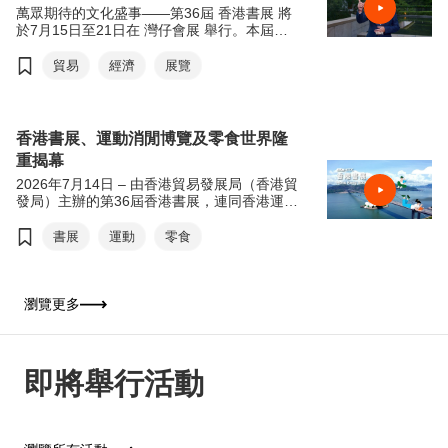
萬眾期待的文化盛事——第36屆 香港書展 將
於7月15日至21日在 灣仔會展 舉行。本屆書
展以「文創傳承·旅悅人生」為年度主題，帶
領讀者從香港出發，探索世界各地的歷史、文
貿易
經濟
展覽
化與生活風貌。
適逢 貿發局60周年 ，主席 馬時亨教授 今年
特別聯同本地藝術家 @messydesks 及過百位
香港書展、運動消閒博覽及零食世界隆
中、小學生，攜手用畫筆記錄香港經濟面貌。
重揭幕
歡迎觀看宣傳短片，率先感受本屆書展的精彩
內容。
2026年7月14日 – 由香港貿易發展局（香港貿
發局）主辦的第36屆香港書展，連同香港運動
消閒博覽及零食世界，將於今天7月15日至21
日（星期三至星期二）於香港會議展覽中心舉
書展
運動
零食
行。今年三項展覽合共匯聚超過770家展商，
來自約30個國家及地區，為入場人士帶來集閱
讀、運動與消閒於一體的盛夏旅程。展覽首日
（7月15日）上午11時將舉行開幕典禮，由香
瀏覽更多
港特別行政區政府署理政務司司長卓永興擔任
主禮嘉賓及致開幕辭，香港貿易發展局主席馬
時亨教授致歡迎辭。
即將舉行活動
今年書展以「從香港閱讀世界：文創傳承．旅
悅人生」為年度主題，鼓勵公眾閱讀，特別是
與文化、旅遊及文創相關的作品，以文字漫遊
世界，拓闊視野。焦點展區「世界文藝廊」以