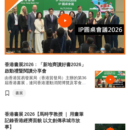
香港書展2026﹕「新地齊讀好書2026」
啟動禮暨閱讀分享會
由香港貿易發展局（香港貿發局）主辦的第36
屆香港書展，連同香港運動消閒博覽及零食世
界，將於7月15日至21日（星期三至星期二）
於香港會議展覽中心舉行。今年三項展覽合共
書展
匯聚超過770家展商，來自約30個國家及地
區，為入場人士帶來集閱讀、運動與消閒於一
體的盛夏旅程。
香港書展 2026【馬時亨教授 ｜ 用畫筆
記錄香港經濟面貌 以文創傳承城市故
事】