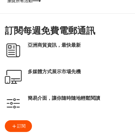
瀏覽所有活動
「揭開文學心度遊」為主題，以「本地眼」和
「世界眼」雙重視角貫穿四大體驗區。場內設
有多組互動裝置，按參觀者的性格及喜好推薦
書籍及深度遊路線；並聯同各國駐港總領事館
展出逾200本書籍，讓書迷從閱讀中展開一場
跨越地域的文學之旅。
訂閱每週免費電郵通訊
亞洲商貿資訊，最快最新
多媒體方式展示市場先機
簡易介面，讓你隨時隨地輕鬆閱讀
訂閱