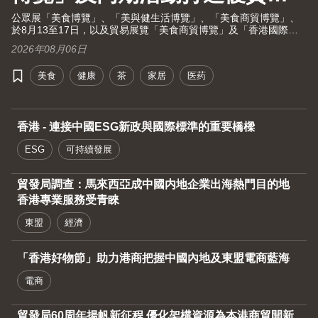
活大健康之旅！
公眾展「美食博覽」、「美與健生活博覽」、「美食商貿博覽」、
於8月13至17日，以及貿易展覽「美食商貿博覽」及「香港國際茶
展」於8月13至15日假灣仔香港會議展覽中心舉行。茶展將再次全
2026年08月06日
面開放予業內人士及持票公眾進場。由現代化中醫藥國際協會聯同
香港貿發局及十大科研機構攜手舉辦的國際現代化中醫藥及健康產
美食
健康
茶
家居
医药
品會議（中醫藥會議）亦於8月13至15日舉行。
香港 - 連接中國ESG新政與國際標準的重要橋樑
ESG
可持續發展
貿發局調查：馬來西亞成中國内地企業出海熱門目的地
香港專業服務受青睞
東盟
經濟
「香港好物節」助力港商把握中國內地及東盟電商藍海
電商
貿發局60周年揚帆新征程 優化架構資源為本港商貿開新