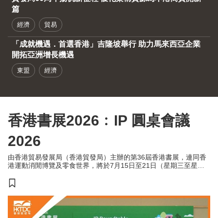
篇
經濟
貿易
「成就機遇．首選香港」吉隆坡舉行 助力馬來西亞企業
開拓亞洲增長機遇
東盟
經濟
香港書展2026﹕IP 圓桌會議
2026
由香港貿易發展局（香港貿發局）主辦的第36屆香港書展，連同香
港運動消閒博覽及零食世界，將於7月15日至21日（星期三至星期
二）於香港會議展覽中心舉行。今年三項展覽合共匯聚超過770家展
商，來自約30個國家及地區，為入場人士帶來集閱讀、運動與消閒
於一體的盛夏旅程。