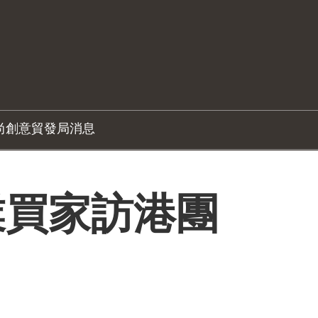
尚創意
貿發局消息
業買家訪港團