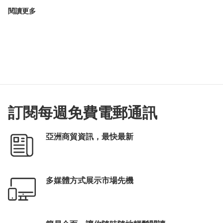
閱讀更多
訂閱每週免費電郵通訊
亞洲商貿資訊，最快最新
多媒體方式展示市場先機