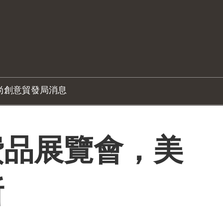
尚創意
貿發局消息
費品展覽會，美
斯