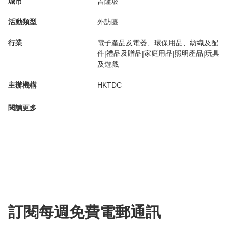
城市
吉隆坡
活動類型
外訪團
行業
電子產品及電器、環保用品、紡織及配
件|禮品及贈品|家庭用品|照明產品|玩具
及遊戲
主辦機構
HKTDC
閱讀更多
訂閱每週免費電郵通訊