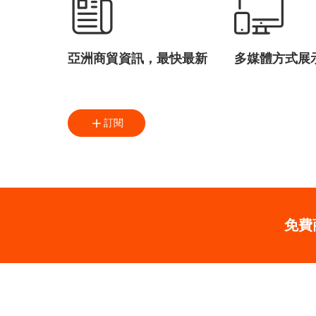
亞洲商貿資訊，最快最新
多媒體方式展
訂閱
免費