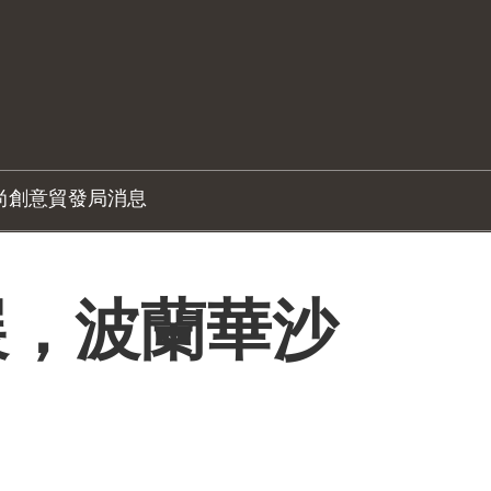
尚創意
貿發局消息
展，波蘭華沙