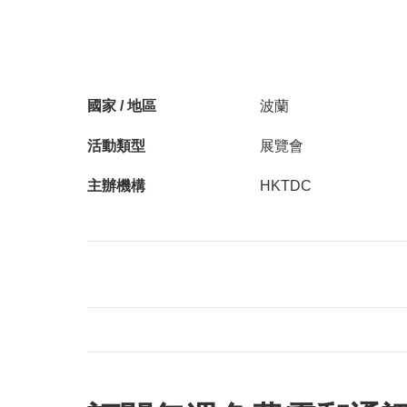
國家 / 地區
波蘭
活動類型
展覽會
主辦機構
HKTDC