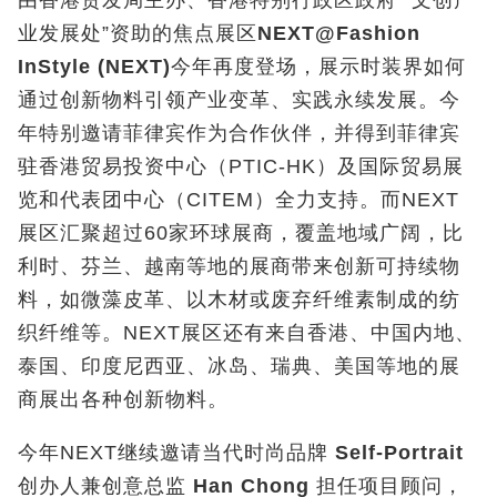
由香港贸发局主办、香港特别行政区政府 “文创产
业发展处”资助的焦点展区
NEXT@Fashion
InStyle (NEXT)
今年再度登场，展示时装界如何
通过创新物料引领产业变革、实践永续发展。今
年特别邀请菲律宾作为合作伙伴，并得到菲律宾
驻香港贸易投资中心（PTIC-HK）及国际贸易展
览和代表团中心（CITEM）全力支持。而NEXT
展区汇聚超过60家环球展商，覆盖地域广阔，比
利时、芬兰、越南等地的展商带来创新可持续物
料，如微藻皮革、以木材或废弃纤维素制成的纺
织纤维等。NEXT展区还有来自香港、中国内地、
泰国、印度尼西亚、冰岛、瑞典、美国等地的展
商展出各种创新物料。
今年NEXT继续邀请当代时尚品牌
Self-Portrait
创办人兼创意总监
Han Chong
担任项目顾问，