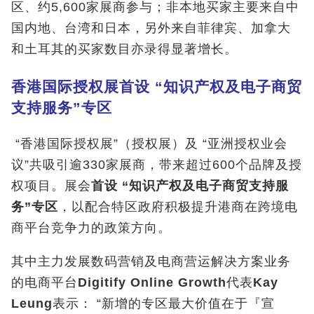
区、约5,600家展商参与；非本地买家主要来自中
国内地、台湾和日本，另外来自菲律宾、加拿大
和土耳其的买家数目亦录得显著增长。
香港国际授权展首设
“
知识产权及电子商贸
支持服务
”
专区
“香港国际授权展”（授权展）及 “亚洲授权业会
议”共吸引逾330家展商，带来超过600个品牌及授
权项目。展会
首设
“
知识产权及电子商贸支持服
务
”
专区
，以配合特区政府积极提升港商在跨境电
商平台竞争力的政策方向。
其中主力发展数码营销及电商营运解决方案业务
的电商平台
Digitify Online Growth
代表
Kay
Leung
表示： “新增的专区最大价值在于『宣