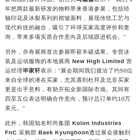
年把两款最新研发的物料带来香港参展，包括经
轴印花及冰裂系列的褶皱面料，展现传统工艺与
现代科技的融合，吸引了环球买家高度评价和查
询，带来多项实质合作意向及后续跟进机会。”
另外，亦有展商首次参展即获丰硕成果。专营泳
装及运动服饰的本地展商
New High Limited
营
运经理
毕家轩
表示：“展会期间我们接洽了约50位
来自全球的潜在买家，尤其遇到杜拜及北非买家
更是出乎意料，有助开拓全新国际市场。其间有
四至五位表达明确合作意向，预计总订单约10万
美元。”
此外，韩国知名时尚集团
Kolon Industries
FnC
采购部
Baek Kyunghoon
透过展会接触到