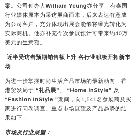
案。公司创办人
William Yeung
亦分享，有泰国
行业媒体原本为采访展商而来，后来表达有意成
为公司客户，充分体现出展会能够将曝光转化为
实际商机。他亦补充今次参展预计可带来约40万
美元的生意额。
近半受访者预期销售额上升
各行业积极开拓新市
场
为进一步掌握时尚生活产品市场的最新动向，香
港贸发局于
“
礼品展
”
、
“Home InStyle”
及
“Fashion InStyle
”
期间，向1,541名参展商及买
家进行问卷调查。重点市场展望及产品趋势的结
果如下：
市场及行业展望：