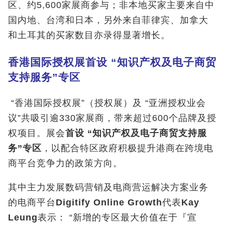
区、约5,600家展商参与；非本地买家主要来自中
国内地、台湾和日本，另外来自菲律宾、加拿大
和土耳其的买家数目亦录得显著增长。
香港国际授权展首设
“
知识产权及电子商贸
支持服务
”
专区
“香港国际授权展”（授权展）及 “亚洲授权业会
议”共吸引逾330家展商，带来超过600个品牌及授
权项目。展会
首设
“
知识产权及电子商贸支持服
务
”
专区
，以配合特区政府积极提升港商在跨境电
商平台竞争力的政策方向。
其中主力发展数码营销及电商营运解决方案业务
的电商平台
Digitify Online Growth
代表
Kay
Leung
表示： “新增的专区最大价值在于『宣