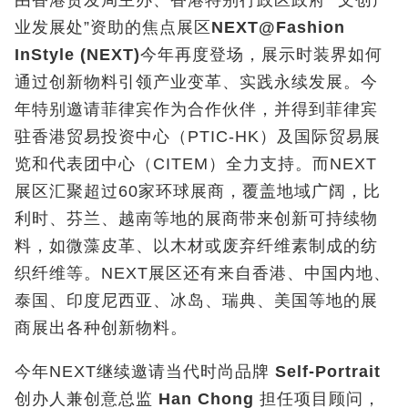
由香港贸发局主办、香港特别行政区政府 “文创产
业发展处”资助的焦点展区
NEXT@Fashion
InStyle (NEXT)
今年再度登场，展示时装界如何
通过创新物料引领产业变革、实践永续发展。今
年特别邀请菲律宾作为合作伙伴，并得到菲律宾
驻香港贸易投资中心（PTIC-HK）及国际贸易展
览和代表团中心（CITEM）全力支持。而NEXT
展区汇聚超过60家环球展商，覆盖地域广阔，比
利时、芬兰、越南等地的展商带来创新可持续物
料，如微藻皮革、以木材或废弃纤维素制成的纺
织纤维等。NEXT展区还有来自香港、中国内地、
泰国、印度尼西亚、冰岛、瑞典、美国等地的展
商展出各种创新物料。
今年NEXT继续邀请当代时尚品牌
Self-Portrait
创办人兼创意总监
Han Chong
担任项目顾问，