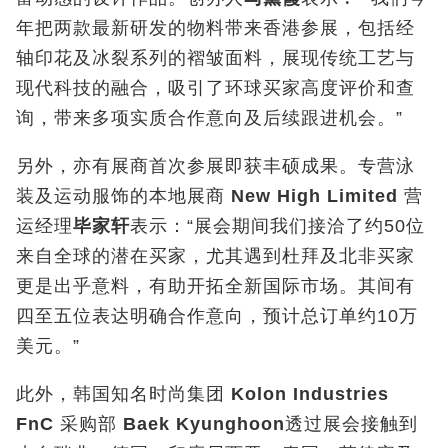
年把两款最新研发的物料带来香港参展，包括经
轴印花及冰裂系列的褶皱面料，展现传统工艺与
现代科技的融合，吸引了环球买家高度评价和查
询，带来多项实质合作意向及后续跟进机会。”
另外，亦有展商首次参展即获丰硕成果。专营泳
装及运动服饰的本地展商
New High Limited
营
运经理
毕家轩
表示：“展会期间我们接洽了约50位
来自全球的潜在买家，尤其遇到杜拜及北非买家
更是出乎意料，有助开拓全新国际市场。其间有
四至五位表达明确合作意向，预计总订单约10万
美元。”
此外，韩国知名时尚集团
Kolon Industries
FnC
采购部
Baek Kyunghoon
透过展会接触到