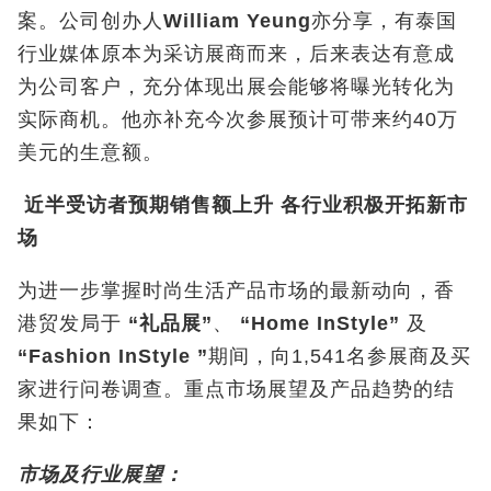
案。公司创办人
William Yeung
亦分享，有泰国
行业媒体原本为采访展商而来，后来表达有意成
为公司客户，充分体现出展会能够将曝光转化为
实际商机。他亦补充今次参展预计可带来约40万
美元的生意额。
近半受访者预期销售额上升
各行业积极开拓新市
场
为进一步掌握时尚生活产品市场的最新动向，香
港贸发局于
“
礼品展
”
、
“Home InStyle”
及
“Fashion InStyle
”
期间，向1,541名参展商及买
家进行问卷调查。重点市场展望及产品趋势的结
果如下：
市场及行业展望：