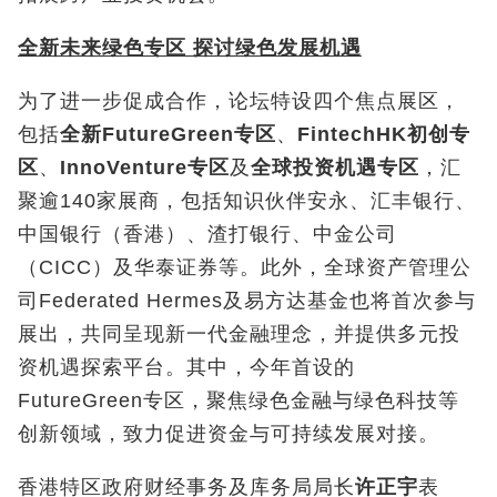
全新未来绿色专区
探讨绿色发展机遇
为了进一步促成合作，论坛特设四个焦点展区，
包括
全新
FutureGreen
专区
、
FintechHK
初创专
区
、
InnoVenture
专区
及
全球投资机遇专区
，汇
聚逾140家展商，包括知识伙伴安永、汇丰银行、
中国银行（香港）、渣打银行、中金公司
（CICC）及华泰证券等。此外，全球资产管理公
司Federated Hermes及易方达基金也将首次参与
展出，共同呈现新一代金融理念，并提供多元投
资机遇探索平台。其中，今年首设的
FutureGreen专区，聚焦绿色金融与绿色科技等
创新领域，致力促进资金与可持续发展对接。
香港特区政府财经事务及库务局局长
许正宇
表