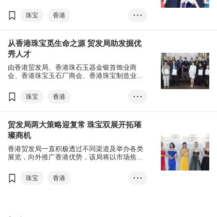
香港会议展览中心举行，汇聚超过2,500家参展
商。大会现场调研显示，约六成参展商和买家
珠宝
香港
• • •
预期其业务增长将在一年内回复到疫前水平，
反映珠宝业前景乐观。
香港国际珠宝展
从香港珠宝觅生命之源 贸发局助发掘优
香港国际钻石、宝石及珍珠展
秀人才
贵重珠宝
张淑芬
由香港贸发局、香港珠石玉器金银首饰业商
展览+
EXHIBITION+
会、香港珠宝玉石厂商会、香港珠宝制造业厂
商会及香港钻石总会联合举办的第24届香港珠
商对易
Click2Match
宝设计比赛，是第39届香港国际珠宝展及第9
珠宝
香港
• • •
届香港国际钻石、宝石及珍珠展的重点活动之
一，比赛旨在提升香港珠宝设计水平，为业界
香港国际珠宝展
发掘优秀人才，并向海内外买家推广更多港制
贸发局两大策略迎复常 珠宝双展开拓璀
珠宝珍品。
香港国际钻石、宝石及珍珠展
璨商机
贵重珠宝
粤港澳大湾区
香港贸发局一直积极透过不同渠道及举办各类
RCEP
香港珠宝设计比赛
展览，向外推广香港优势，该局将以市场焦点
及行业焦点两大策略推广香港营商平台的优
势，加快香港达致全面商贸复常，包括推动香
珠宝
香港
• • •
港成为粤港澳大湾区与东盟、亚洲及世界的双
向桥梁，放眼大湾区、RCEP国家、传统及新
香港国际珠宝展
兴市场。
香港国际钻石、宝石及珍珠展