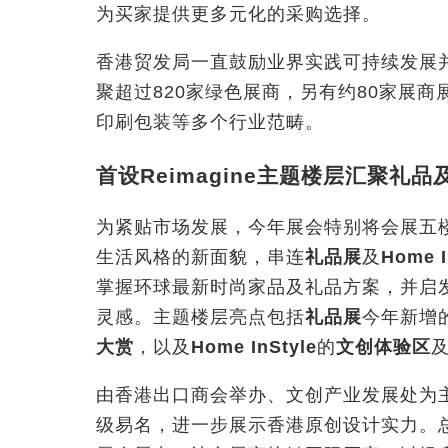
为买家提供更多元化的采购选择。
香港贸发局一直鼓励业界实践可持续发展
聚超过820家绿色展商，另有约80家展
印刷包装等多个行业范畴。
首设Reimagine主题楼层汇聚礼
为紧贴市场发展，今年展会特别将会展五楼展
生活风格的新面貌，串连
礼品展
及
Home I
掌握环球最新时尚家品及礼品方案，并启
灵感。主题楼层亮点包括
礼品展
今年
新增
大赏
，以及
Home InStyle
的
文创体验区
由香港出口商会举办、文创产业发展处为
级易名，进一步展示香港原创设计实力。