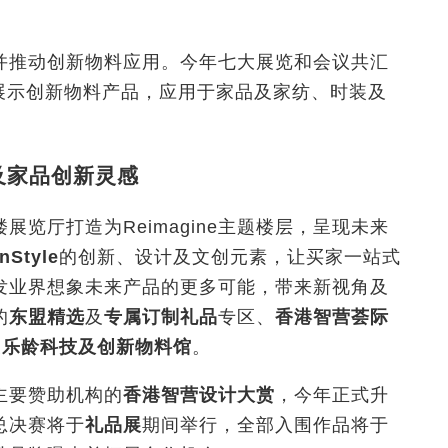
并推动创新物料应用。今年七大展览和会议共汇
商展示创新物料产品，应用于家品及家纺、时装及
品及家品创新灵感
览厅打造为Reimagine主题楼层，呈现未来
nStyle
的创新、设计及文创元素，让买家一站式
发业界想象未来产品的更多可能，带来新视角及
的
东盟精选
及
专属订制礼品
专区、
香港智营荟际
及
乐龄科技及创新物料馆
。
主要赞助机构的
香港智营设计大赏
，今年正式升
总决赛将于
礼品展
期间举行，全部入围作品将于