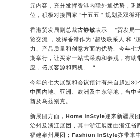
元内容，充分发挥香港内联外通优势，巩
位，积极对接国家 “十五五＂规划及双循
香港贸发局副总裁
古静敏
表示： “贸发
贸交流
，发挥香港作为 ‘超级联系人’和 
力、产品质量和创意方面的优势。今年七
期举行，让买家一站式采购和参观，有助
应，拓展客源和商机。
＂
今年的七大展览和会议预计有来自超过30个
中国内地、亚洲、欧洲及中东等地，当中
酋及乌兹别克。
新展团方面，
Home InStyle
迎来新疆展
治州及浙江展团，其中浙江展团由浙江省
福建泉州展团；
Fashion InStyle
亦带来