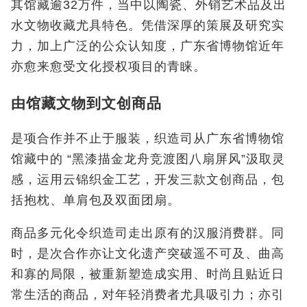
其馆藏逾32万件，当中以陶瓷、外销艺术品及出
水文物收藏尤具特色。凭借深厚的策展及研究实
力，加上广泛的公众认知度，广东省博物馆近年
亦愈来愈受文化授权项目的青睐。
由馆藏文物到文创商品
是项合作并不止于服装，织造司从广东省博物馆
馆藏中的 “黑漆描金龙舟竞渡图八扇屏风”汲取灵
感，运用云锦织金工艺，开发三款文创商品，包
括抱枕、单肩包及双面团扇。
商品多元化令织造司走出原有的汉服消费群。同
时，是次合作亦让文化遗产突破遥不可及、曲高
和寡的局限，被重新塑造成实用、时尚且贴近日
常生活的商品，对年轻消费者尤具吸引力；亦引