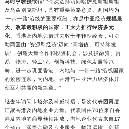
马时亨教授
续指: “今次选择访问哈萨克斯坦斯坦
及乌兹别克斯坦，具有重要策略意义。两国均为
‘一带一路’沿线的重要枢纽，亦是中亚经济
规模最
大、改革最积极的国家，正大力推行经济多元
化
。香港及内地凭借过去数十年转型经验，可协
助两国由 ‘资源型经济’迈向 ‘高增值、可持续发
展’，创造大量合作和投资机会，涉及投融资、贸
易、物流、轻工业、创新科技、绿色发展等范
畴，进一步巩固香港、内地与 ‘一带一路’沿线国家
的紧密连系，为内地、香港与中亚活力经济体开
创互利共赢的新篇章。”
继去年访问卡塔尔及科威特后，是次代表团再度
汇聚香港及内地企业力量。代表团由70位来自香
港及内地的商界领袖组成，内地企业代表来自17
个省市，涵盖金融及专业服务、物流运输、创新