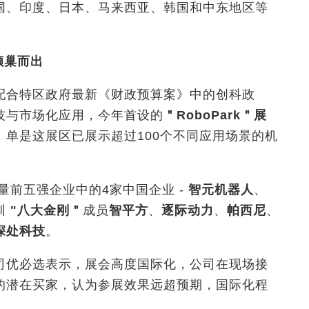
国、印度、日本、马来西亚、韩国和中东地区等
倾巢而出
配合特区政府最新《财政预算案》中的创科政
技与市场化应用，今年首设的
＂
RoboPark
＂展
单是这展区已展示超过100个不同应用场景的机
量前五强企业中的4家中国企业 -
智元机器人
、
圳
"八大金刚＂
成员
智平方
、
逐际动力
、
帕西尼
、
深处科技
。
司优必选表示，展会高度国际化，公司在现场接
的潜在买家，认为参展效果远超预期，国际化程