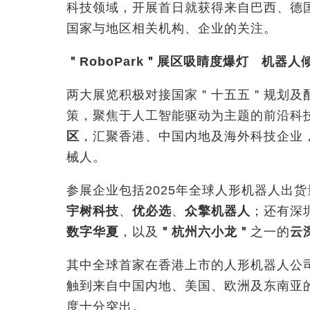
科技领域，开展首日就获得来自巴西、德
国家与地区相关机构、企业的关注。
＂
RoboPark
＂展区吸睛度爆灯
机器人
两大展览积极对接国家＂十五五＂规划及
策，聚焦于人工智能驱动为主题的前沿科
区
，汇聚香港、中国内地及海外科技企业，
械人。
参展企业包括2025年全球人形机器人出货
宇树科技
、
优必选
、
众擎机器人
；还有深
数字华夏
，以及
＂杭州六小龙＂
之一的
云
其中全球首家在香港上市的人形机器人公
触到来自中国内地、美国、欧洲及东南亚
度十分突出。