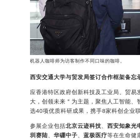
机器人咖啡师为访客制作不同口味的咖啡。
西安交通大学与贸发局签订合作框架备忘
应香港特区政府创新科技及工业局、贸易
大，创领未来＂为主题，聚焦人工智能、
选40项优质科研成果，携手8家科创企业
参展企业包括
北京云迹科技
、
西安知象光
圳赛陆
、
华硼中子
、
蓝极医疗
等在生命健